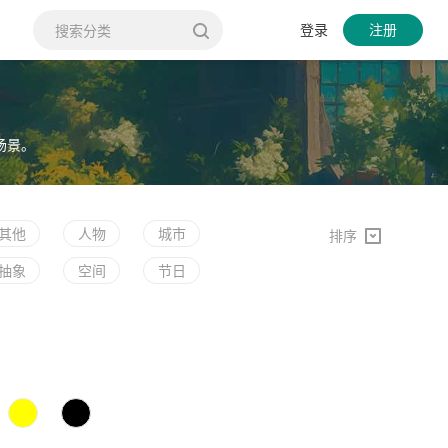
登录
注册
场景。
其他
人物
城市
排序
抽象
空间
节日