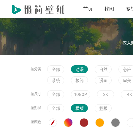
首页
找图
专
深入
按分类
全部
动漫
自然
必应
系统
极简
漫画
审美
按尺寸
全部
1080P
2K
4K
按形状
全部
横版
竖版
按颜色