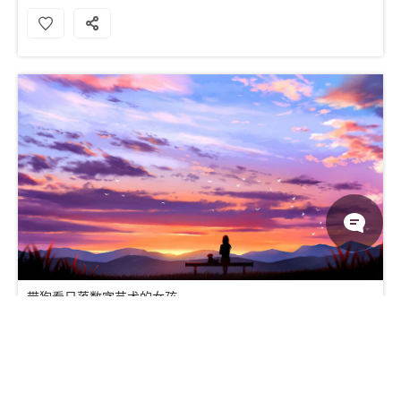
带狗看日落数字艺术的女孩