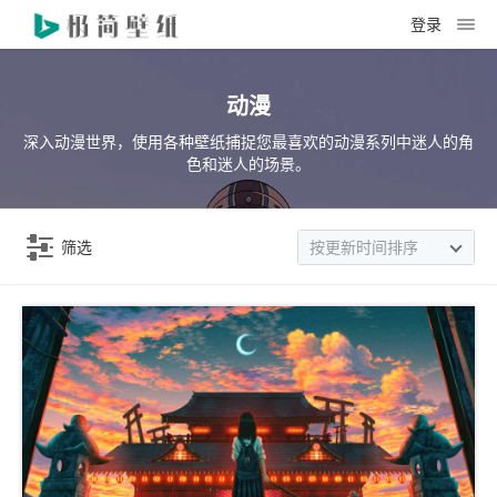
登录
动漫
深入动漫世界，使用各种壁纸捕捉您最喜欢的动漫系列中迷人的角
色和迷人的场景。
筛选
按更新时间排序