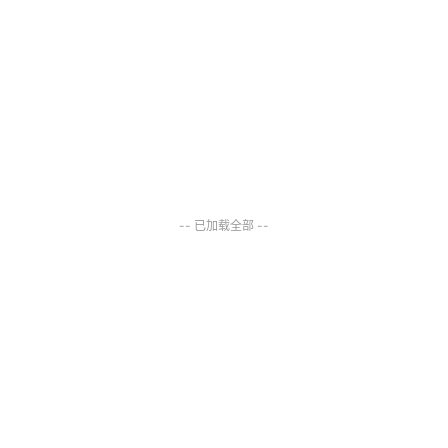
-- 已加载全部 --