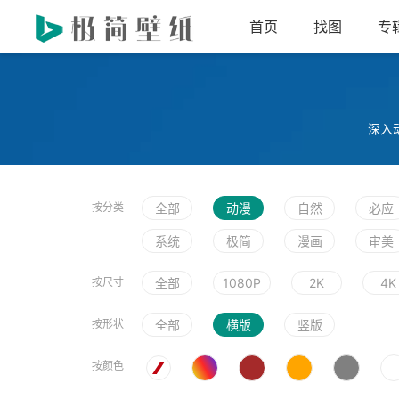
首页
找图
专
深入
按分类
全部
动漫
自然
必应
系统
极简
漫画
审美
按尺寸
全部
1080P
2K
4K
按形状
全部
横版
竖版
按颜色