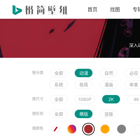
首页
找图
专
深入
按分类
全部
动漫
自然
必应
系统
极简
漫画
审美
按尺寸
全部
1080P
2K
4K
按形状
全部
横版
竖版
按颜色