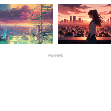
-- 已加载全部 --