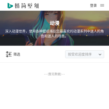
登录
动漫
深入动漫世界，使用各种壁纸捕捉您最喜欢的动漫系列中迷人的角
色和迷人的场景。
筛选
按受欢迎度排序
-- {暂无数据} --