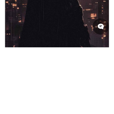
蝙蝠侠和哥谭市日落壁纸