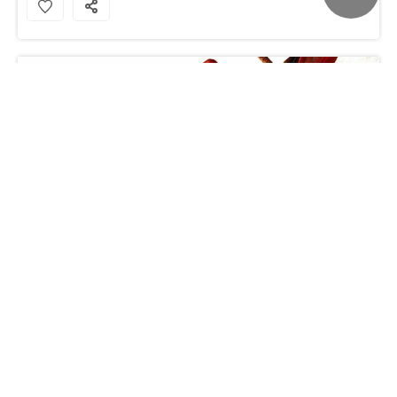
死侍与金刚狼之战桌面壁纸