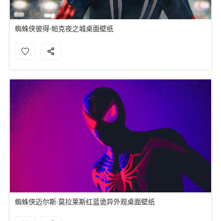
蜘蛛侠彼得·帕克夜之城桌面壁纸
蜘蛛侠迈尔斯·莫拉莱斯红蓝诡异外观桌面壁纸