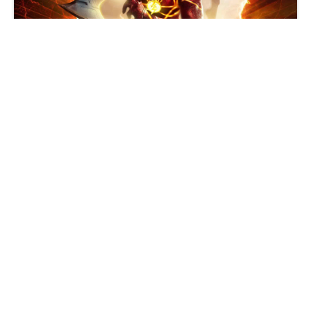
闪电侠巴里·艾伦神速力冲刺桌面壁纸