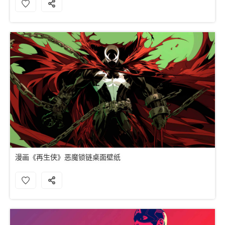
漫画《再生侠》恶魔锁链桌面壁纸