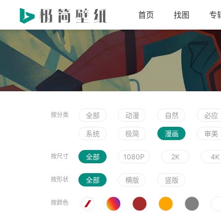
首页
找图
专
按分类
全部
动漫
自然
必应
系统
极简
漫画
审美
按尺寸
全部
1080P
2K
4K
按形状
全部
横版
竖版
按颜色