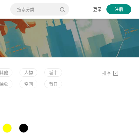
登录
注册
其他
人物
城市
排序
抽象
空间
节日