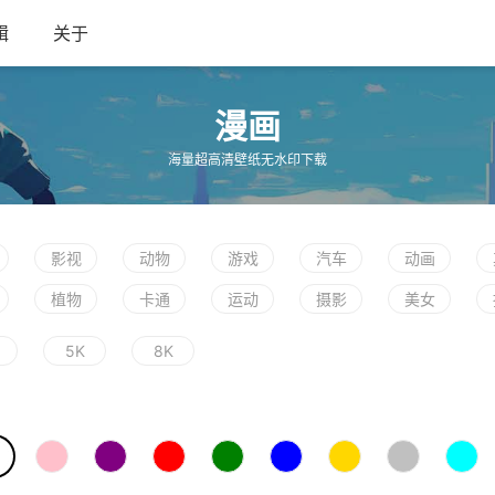
辑
关于
漫画
海量超高清壁纸无水印下载
影视
动物
游戏
汽车
动画
植物
卡通
运动
摄影
美女
5K
8K