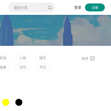
登录
注册
其他
人物
城市
排序
抽象
空间
节日