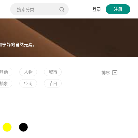
登录
注册
和宁静的自然元素。
其他
人物
城市
排序
抽象
空间
节日