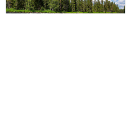
丛林河流流淌树木多云蓝天夏季