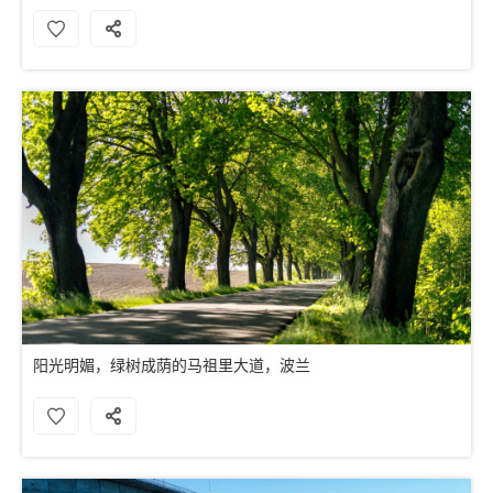
阳光明媚，绿树成荫的马祖里大道，波兰