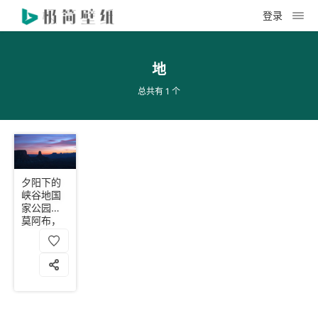
登录
地
总共有 1 个
夕阳下的
峡谷地国
家公园，
莫阿布，
犹他州，
美国