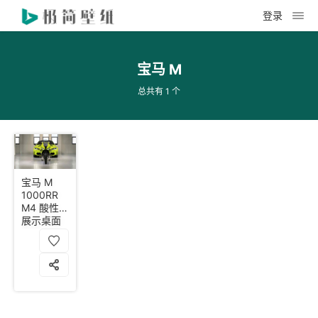
登录
宝马 M
总共有 1 个
宝马 M
1000RR
M4 酸性绿
展示桌面
壁纸