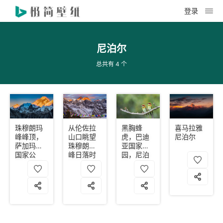
登录
尼泊尔
总共有 4 个
珠穆朗玛
从伦佐拉
黑胸蜂
喜马拉雅
峰峰顶，
山口眺望
虎，巴迪
尼泊尔
萨加玛塔
珠穆朗玛
亚国家公
国家公
峰日落时
园，尼泊
园，尼泊
分的峰
尔
尔
顶，尼泊
尔