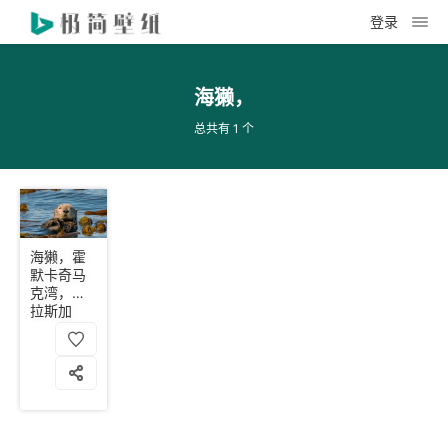
登录
海獭，
总共有 1 个
海獭，霍
默卡奇马
克湾，阿
拉斯加
州，美国