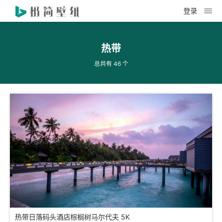
登录
热带
总共有 46 个
热带日落码头酒店棕榈树马尔代夫 5K