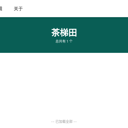
辑
关于
茶梯田
总共有 1 个
-- 已加载全部 --