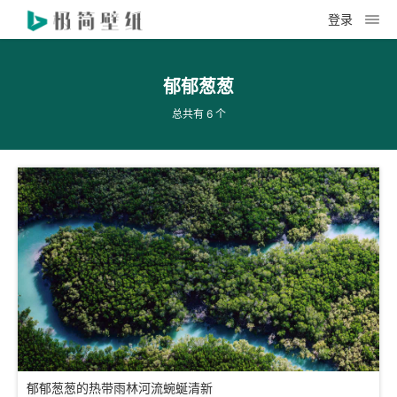
登录
郁郁葱葱
总共有 6 个
郁郁葱葱的热带雨林河流蜿蜒清新