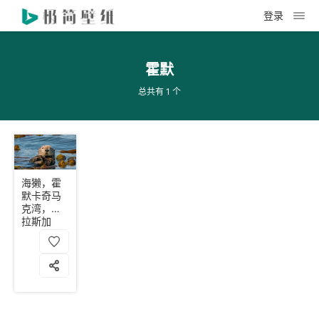
登录
霍默
总共有 1 个
海獭，霍
默卡奇马
克湾，阿
拉斯加
州，美国