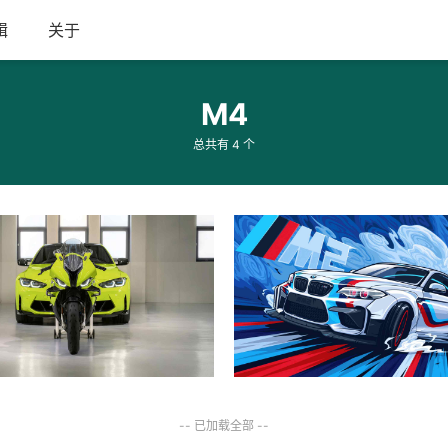
辑
关于
M4
总共有 4 个
-- 已加载全部 --