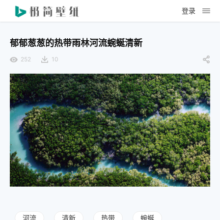
登录
郁郁葱葱的热带雨林河流蜿蜒清新
252
10
河流
清新
热带
蜿蜒