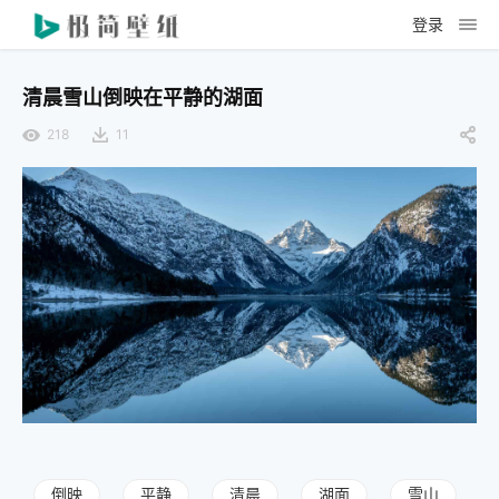
登录
清晨雪山倒映在平静的湖面
218
11
倒映
平静
清晨
湖面
雪山