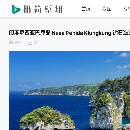
首页
找图
专
印度尼西亚巴厘岛 Nusa Penida Klungkung 钻石海
633
36