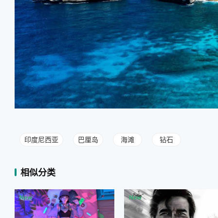
印度尼西亚
巴厘岛
海滩
钻石
相似分类