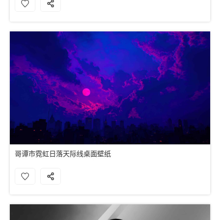
哥谭市霓虹日落天际线桌面壁纸