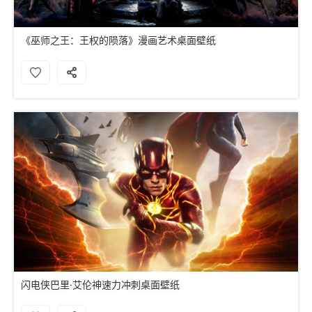
《巫师之王：王权的陨落》漫画艺术桌面壁纸
闪电侠巴里·艾伦神速力冲刺桌面壁纸