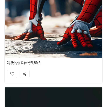
蹲伏的蜘蛛侠街头壁纸