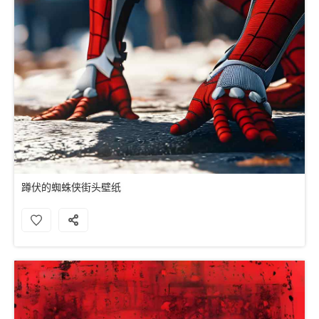
蹲伏的蜘蛛侠街头壁纸