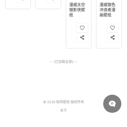
漫威太空
漫威银色
银影侠壁
冲浪者漫
纸
画壁纸
-- {已加载全部} --
© 2026
极简壁纸
版权所有
关于