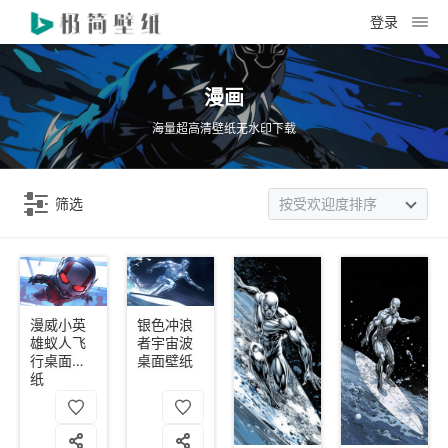
登录
漫画
海量超高清壁纸无水印下载
筛选
按受欢迎度排序
漫威小英
银色冲浪
雄蚁人飞
者宇宙波
行桌面壁
桌面壁纸
纸