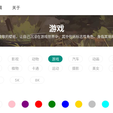
辑
关于
游戏
致敬的壁纸，让自己沉浸在游戏世界中，其中包括标志性角色、身临其境
影视
动物
游戏
汽车
动画
植物
卡通
运动
摄影
美女
5K
8K