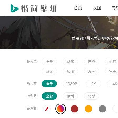
首页
找图
专
使用向您最喜爱的视频游戏
按分类
全部
动漫
自然
必应
系统
极简
漫画
审美
按尺寸
全部
1080P
2K
4K
按形状
全部
横版
竖版
按颜色