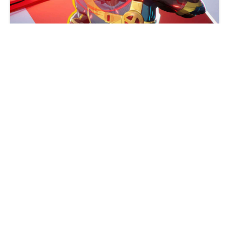
独眼巨人第八季壁纸