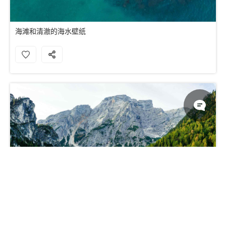
海滩和清澈的海水壁纸
多洛米蒂森林湖游船意大利 5K