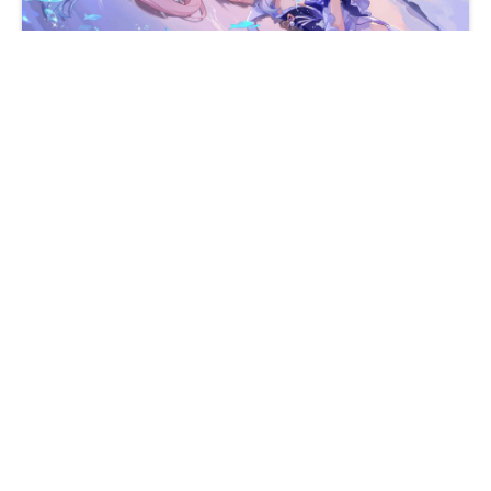
三吾宫小美紫色美学壁纸