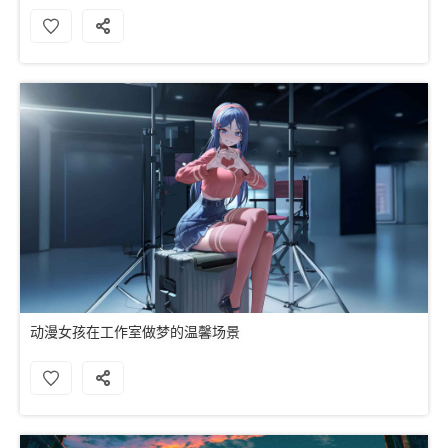
动漫女孩在工作室做梦的温馨场景