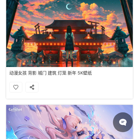
动漫女孩 背影 城门 建筑 灯笼 新年 5K壁纸