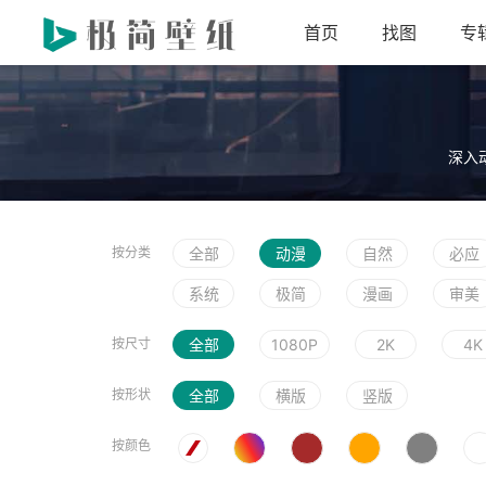
首页
找图
专
深入
按分类
全部
动漫
自然
必应
系统
极简
漫画
审美
按尺寸
全部
1080P
2K
4K
按形状
全部
横版
竖版
按颜色