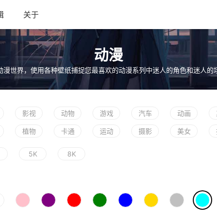
辑
关于
动漫
动漫世界，使用各种壁纸捕捉您最喜欢的动漫系列中迷人的角色和迷人的
影视
动物
游戏
汽车
动画
植物
卡通
运动
摄影
美女
5K
8K