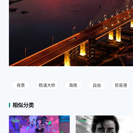
夜景
杨浦大桥
海南
自由
贸易港
相似分类