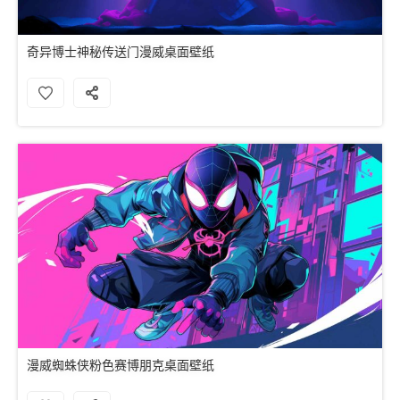
奇异博士神秘传送门漫威桌面壁纸
漫威蜘蛛侠粉色赛博朋克桌面壁纸