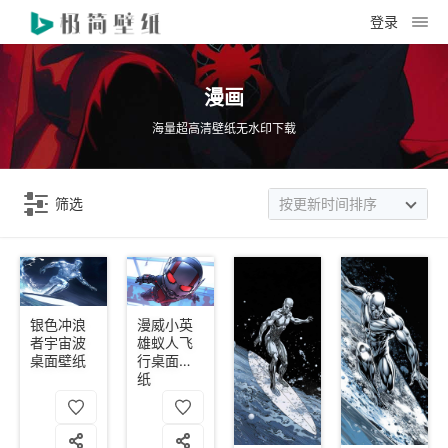
登录
漫画
海量超高清壁纸无水印下载
筛选
按更新时间排序
银色冲浪
漫威小英
者宇宙波
雄蚁人飞
桌面壁纸
行桌面壁
纸