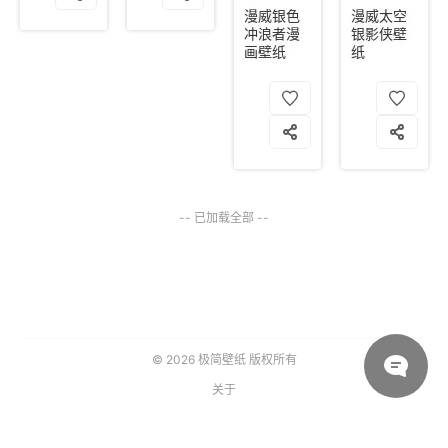
漫威银色
漫威太空
冲浪者漫
银影侠壁
画壁纸
纸
-- 已加载全部 --
© 2026
极简壁纸
版权所有
关于