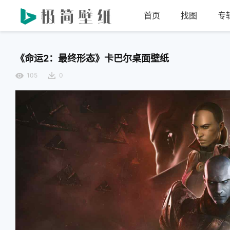
首页
找图
专
《命运2：最终形态》卡巴尔桌面壁纸
105
0