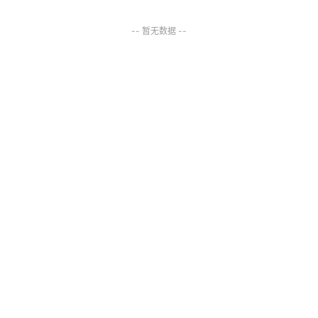
-- 暂无数据 --